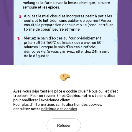
mélangez la farine avec la levure chimique, le sucre
semoule et les épices.
Ajoutez le miel chaud et incorporez petit à petit les
2
oeufs et le lait tiédi, sans oublier de tourner ! Verser
ensuite la préparation dans un moule (rond, carré, en
forme de coeur) beurré et fariné.
Mettez le pain d’épices au four préalablement
3
préchauffé à 160°C et laissez cuire environ 50
minutes. Lorsque le pain d’épices a refroidi,
démoulez-le. Si vous y arrivez, attendez 24h avant
de le déguster.
Et voilà ! En plus c’est fait avec amour !
4
Vous avez suivi la recette
avec amour
?
Pour que nous puissions exposer vos chef-d'oeuvres sur notre
Avez-vous déjà testé la pâte à cookie crue ? Nous oui, et c’est
site,
envoyez nous vos photos.
trop bon ! Pour en revenir à nos Cookies, notre site en utilise
pour améliorer l'expérience client.
Pour plus d’informations sur l’utilisation des cookies,
consultez notre
politique des cookies
.
Informations
Légal
CGU
Crédits
produits
Refuser
Confidentialité
Contact