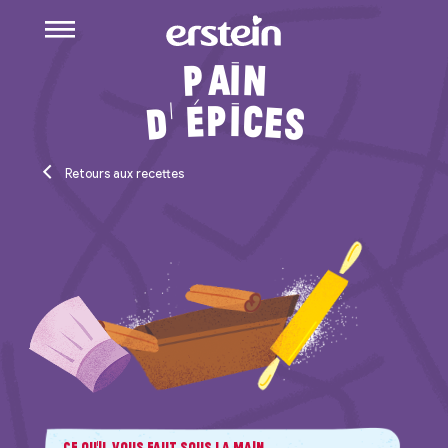
a
i
n
P
p
i
c
é
e
’
d
s
Retours aux recettes
Ce qu’il vous faut sous la main