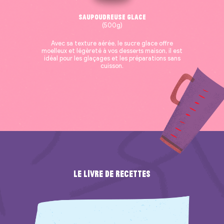
Saupoudreuse Glace
(500g)
Avec sa texture aérée, le sucre glace offre
moelleux et légèreté à vos desserts maison, il est
idéal pour les glaçages et les préparations sans
cuisson.
Le livre de recettes