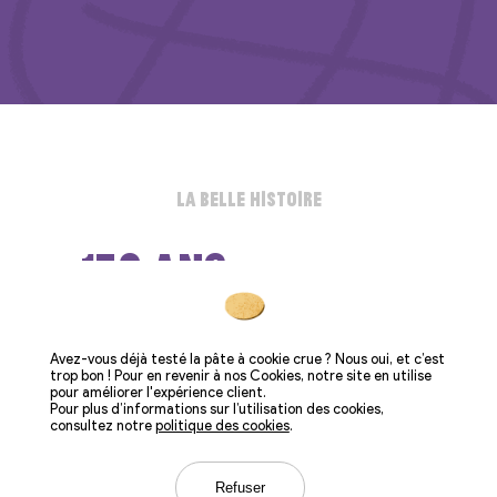
La belle histoire
130 ans
d’histoire
Avez-vous déjà testé la pâte à cookie crue ? Nous oui, et c’est
trop bon ! Pour en revenir à nos Cookies, notre site en utilise
Depuis 1893 la marque Erstein est à vos côtés pour
pour améliorer l'expérience client.
de bons moments partagés. Plus de 130 ans d’une
Pour plus d’informations sur l’utilisation des cookies,
histoire qui s’écrit toujours au présent, autour d’un
consultez notre
politique des cookies
.
gâteau maison, ou d’une tasse de café.
Refuser