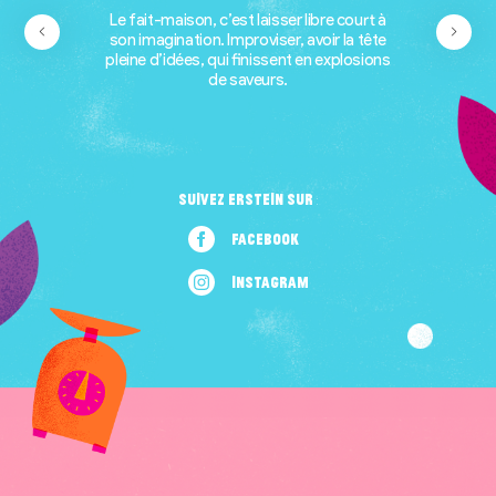
Le fait-maison, c’est laisser libre court à
son imagination. Improviser, avoir la tête
pleine d’idées, qui finissent en explosions
de saveurs.
Suivez erstein sur :
Facebook
Instagram