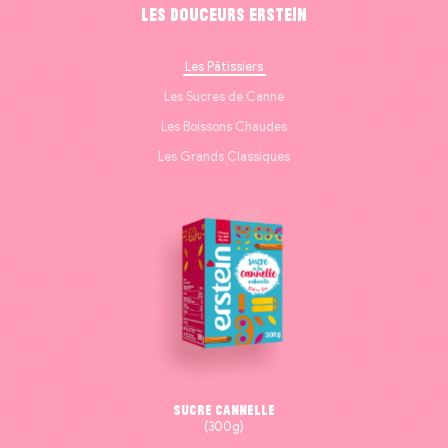
Les douceurs Erstein
Les Pâtissiers
Les Sucres de Canne
Les Boissons Chaudes
Les Grands Classiques
Sucre Cannelle
(300g)