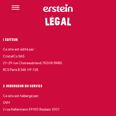
g
a
é
L
l
1. Éditeur
Ce site est édité par :
CristalCo SAS
27-29 rue Chateaubriand 75008 PARIS
RCS Paris B 348 119 728
2. Hébergeur du service
Ce site est hébergé par:
OVH
2 rue Kellermann 59100 Roubaix 1007